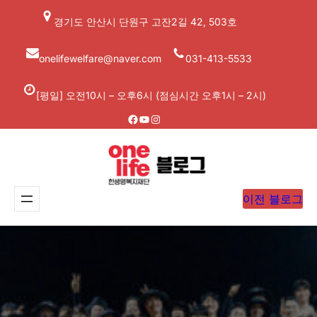
콘
경기도 안산시 단원구 고잔2길 42, 503호
텐
츠
onelifewelfare@naver.com
031-413-5533
로
바
[평일] 오전10시 – 오후6시 (점심시간 오후1시 – 2시)
로
Facebook
YouTube
Instagram
가
기
이전 블로그