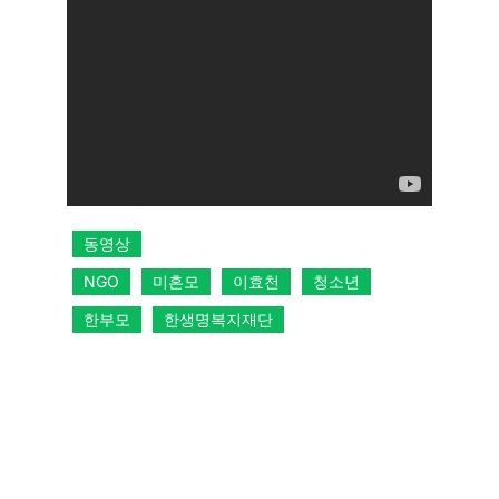
동영상
NGO
미혼모
이효천
청소년
한부모
한생명복지재단