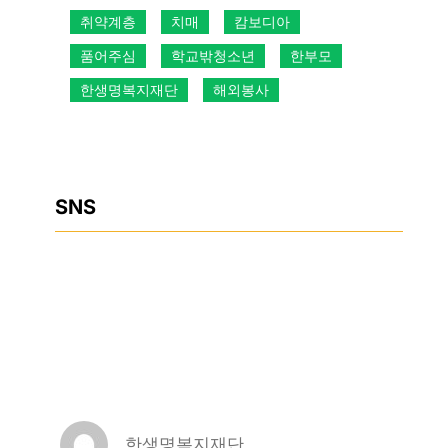
취약계층
치매
캄보디아
품어주심
학교밖청소년
한부모
한생명복지재단
해외봉사
SNS
Facebook
Instagram
YouTube
한생명복지재단