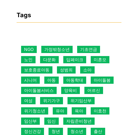
Tags
NGO
가정밖청소년
기초연금
노인
다문화
딥페이크
미혼모
보호종료아동
성범죄
소아
시니어
아동
아동학대
아이돌봄
아이돌봄서비스
양육비
어르신
여성
위기가구
위기임산부
위기청소년
유아
육아
이효천
임산부
임신
자립준비청년
정신건강
청년
청소년
출산