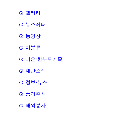
갤러리
뉴스레터
동영상
미분류
미혼·한부모가족
재단소식
정보·뉴스
품어주심
해외봉사