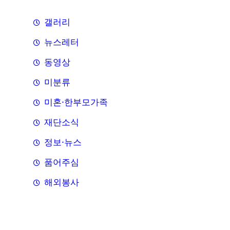
갤러리
뉴스레터
동영상
미분류
미혼·한부모가족
재단소식
정보·뉴스
품어주심
해외봉사