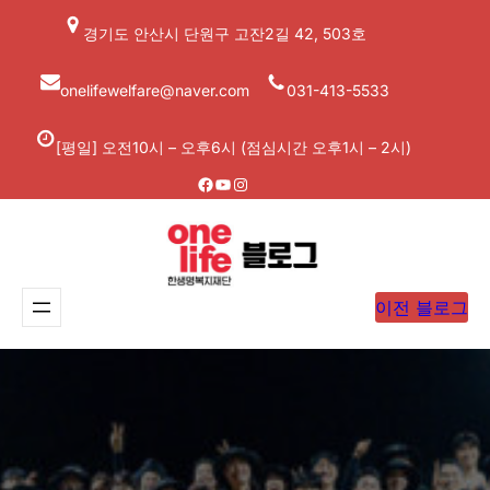
콘
경기도 안산시 단원구 고잔2길 42, 503호
텐
츠
onelifewelfare@naver.com
031-413-5533
로
바
[평일] 오전10시 – 오후6시 (점심시간 오후1시 – 2시)
로
Facebook
YouTube
Instagram
가
기
이전 블로그