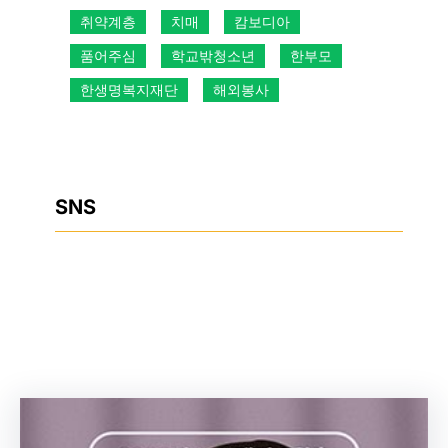
취약계층
치매
캄보디아
품어주심
학교밖청소년
한부모
한생명복지재단
해외봉사
SNS
Facebook
Instagram
YouTube