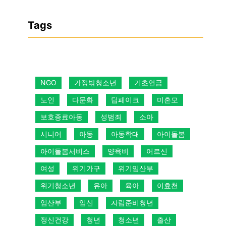
Tags
NGO
가정밖청소년
기초연금
노인
다문화
딥페이크
미혼모
보호종료아동
성범죄
소아
시니어
아동
아동학대
아이돌봄
아이돌봄서비스
양육비
어르신
여성
위기가구
위기임산부
위기청소년
유아
육아
이효천
임산부
임신
자립준비청년
정신건강
청년
청소년
출산