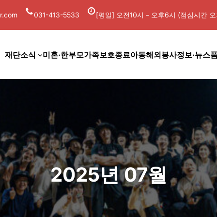
r.com
031-413-5533
[평일] 오전10시 – 오후6시 (점심시간 오후
재단소식
미혼·한부모가족
보호종료아동
해외봉사
정보·뉴스
2025년 07월