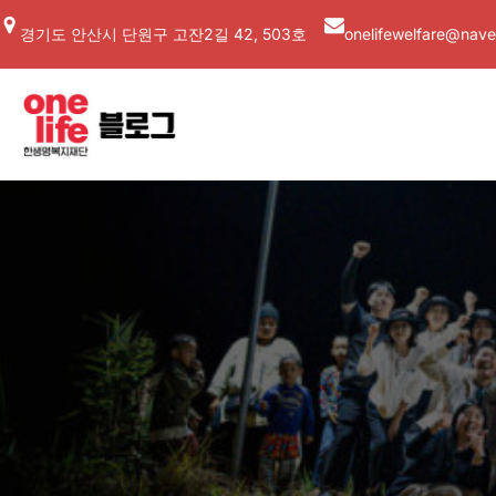
콘
경기도 안산시 단원구 고잔2길 42, 503호
onelifewelfare@nave
텐
츠
로
바
로
가
기