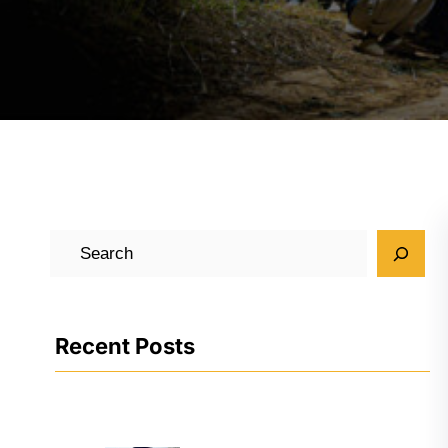
검
색
Recent Posts