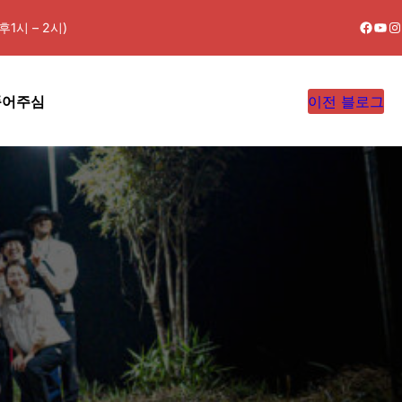
Faceb
You
In
1시 – 2시)
품어주심
이전 블로그