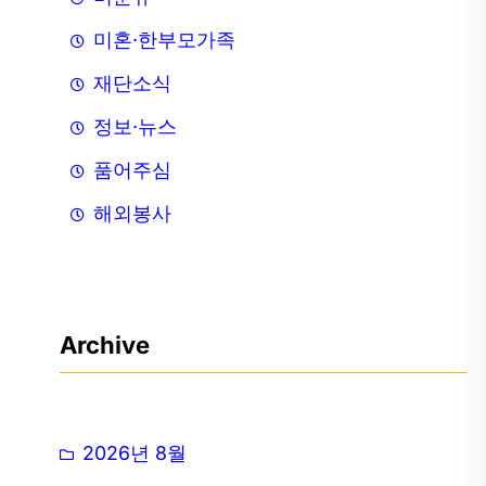
미혼·한부모가족
재단소식
정보·뉴스
품어주심
해외봉사
Archive
2026년 8월