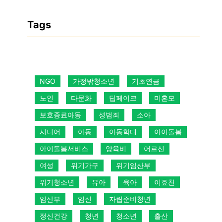
Tags
NGO
가정밖청소년
기초연금
노인
다문화
딥페이크
미혼모
보호종료아동
성범죄
소아
시니어
아동
아동학대
아이돌봄
아이돌봄서비스
양육비
어르신
여성
위기가구
위기임산부
위기청소년
유아
육아
이효천
임산부
임신
자립준비청년
정신건강
청년
청소년
출산