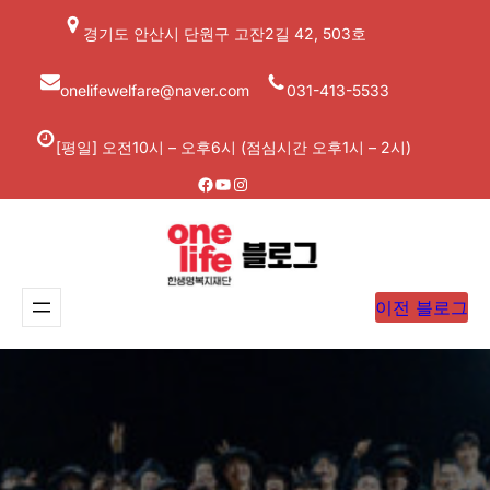
콘
경기도 안산시 단원구 고잔2길 42, 503호
텐
츠
onelifewelfare@naver.com
031-413-5533
로
바
[평일] 오전10시 – 오후6시 (점심시간 오후1시 – 2시)
로
Facebook
YouTube
Instagram
가
기
이전 블로그