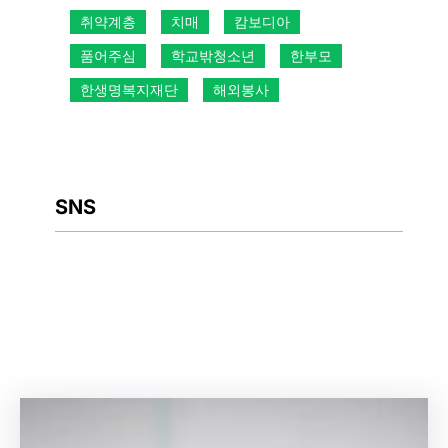
취약계층
치매
캄보디아
품어주심
학교밖청소년
한부모
한생명복지재단
해외봉사
SNS
Facebook
Instagram
YouTube