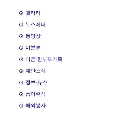
갤러리
뉴스레터
동영상
미분류
미혼·한부모가족
재단소식
정보·뉴스
품어주심
해외봉사