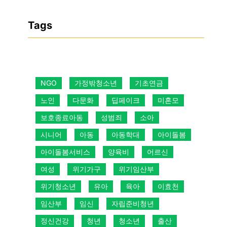
Tags
NGO
가정밖청소년
기초연금
노인
다문화
딥페이크
미혼모
보호종료아동
성범죄
소아
시니어
아동
아동학대
아이돌봄
아이돌봄서비스
양육비
어르신
여성
위기가구
위기임산부
위기청소년
유아
육아
이효천
임산부
임신
자립준비청년
정신건강
청년
청소년
출산