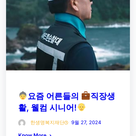
요즘 어른들의
직장생
활, 웰컴 시니어!
한생명복지재단
9월 27, 2024
Know More