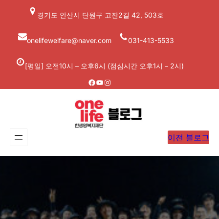
콘
경기도 안산시 단원구 고잔2길 42, 503호
텐
츠
onelifewelfare@naver.com
031-413-5533
로
바
[평일] 오전10시 – 오후6시 (점심시간 오후1시 – 2시)
로
Facebook
YouTube
Instagram
가
기
이전 블로그