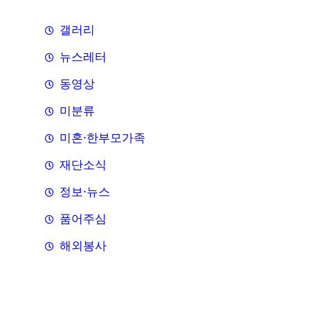
갤러리
뉴스레터
동영상
미분류
미혼·한부모가족
재단소식
정보·뉴스
품어주심
해외봉사