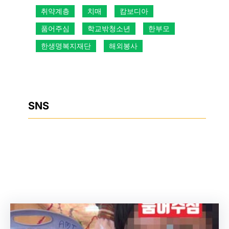
취약계층
치매
캄보디아
품어주심
학교밖청소년
한부모
한생명복지재단
해외봉사
SNS
Facebook
Instagram
YouTube