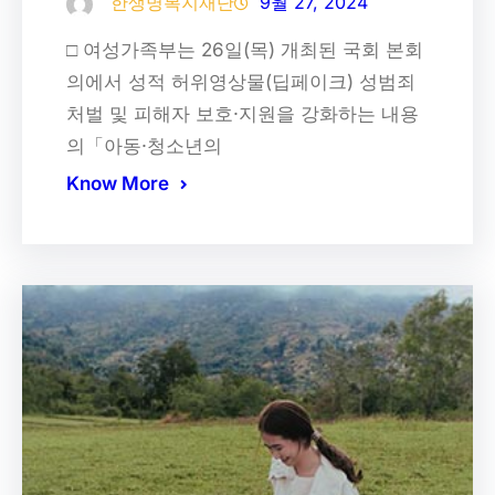
한생명복지재단
9월 27, 2024
□ 여성가족부는 26일(목) 개최된 국회 본회
의에서 성적 허위영상물(딥페이크) 성범죄
처벌 및 피해자 보호·지원을 강화하는 내용
의「아동·청소년의
Know More