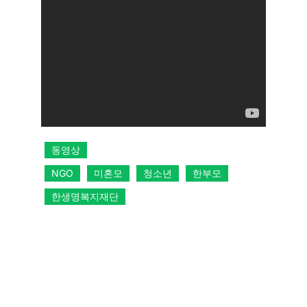
동영상
NGO
미혼모
청소년
한부모
한생명복지재단