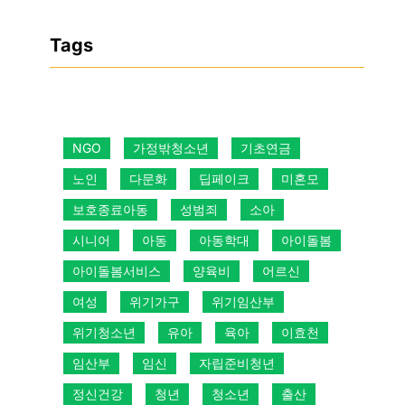
Tags
NGO
가정밖청소년
기초연금
노인
다문화
딥페이크
미혼모
보호종료아동
성범죄
소아
시니어
아동
아동학대
아이돌봄
아이돌봄서비스
양육비
어르신
여성
위기가구
위기임산부
위기청소년
유아
육아
이효천
임산부
임신
자립준비청년
정신건강
청년
청소년
출산