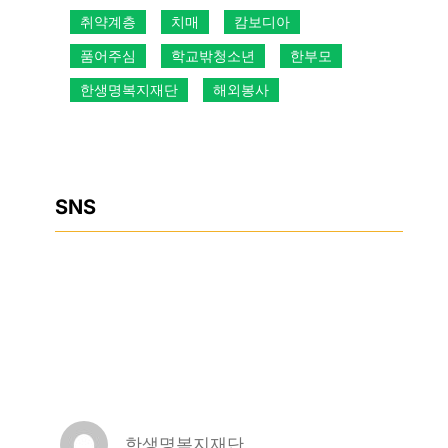
취약계층
치매
캄보디아
품어주심
학교밖청소년
한부모
한생명복지재단
해외봉사
SNS
Facebook
Instagram
YouTube
한생명복지재단