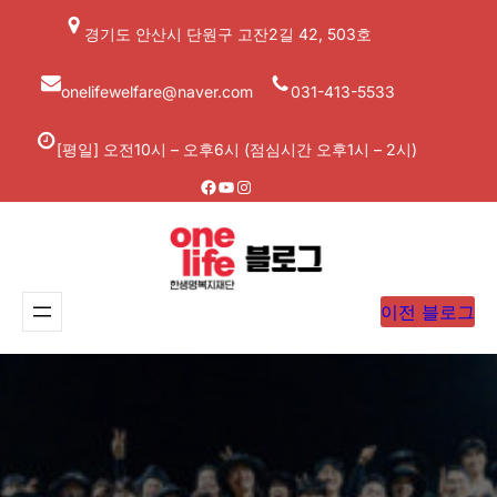
콘
경기도 안산시 단원구 고잔2길 42, 503호
텐
츠
onelifewelfare@naver.com
031-413-5533
로
바
[평일] 오전10시 – 오후6시 (점심시간 오후1시 – 2시)
로
Facebook
YouTube
Instagram
가
기
이전 블로그