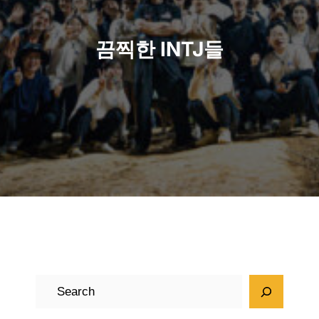
끔찍한 INTJ들
검
색