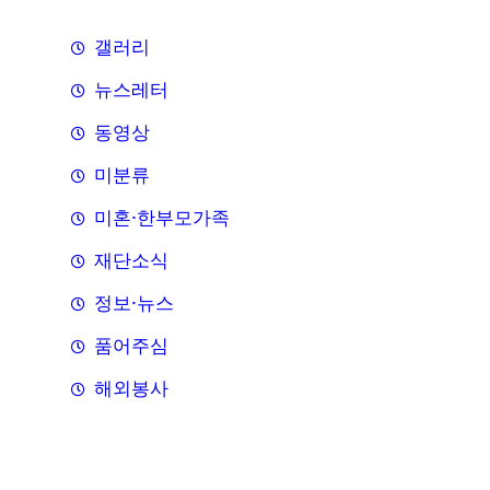
갤러리
뉴스레터
동영상
미분류
미혼·한부모가족
재단소식
정보·뉴스
품어주심
해외봉사