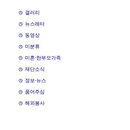
갤러리
뉴스레터
동영상
미분류
미혼·한부모가족
재단소식
정보·뉴스
품어주심
해외봉사