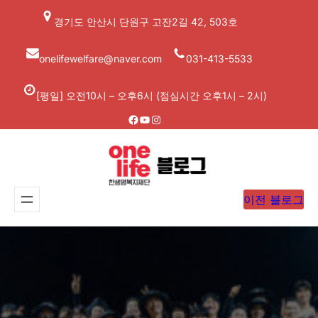
콘
경기도 안산시 단원구 고잔2길 42, 503호
텐
츠
onelifewelfare@naver.com
031-413-5533
로
바
[평일] 오전10시 – 오후6시 (점심시간 오후1시 – 2시)
로
Facebook
YouTube
Instagram
가
기
이전 블로그