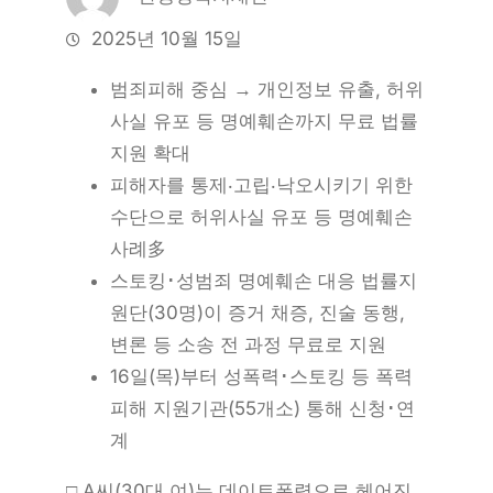
2025년 10월 15일
범죄피해 중심 → 개인정보 유출, 허위
사실 유포 등 명예훼손까지 무료 법률
지원 확대
피해자를 통제‧고립‧낙오시키기 위한
수단으로 허위사실 유포 등 명예훼손
사례多
스토킹･성범죄 명예훼손 대응 법률지
원단(30명)이 증거 채증, 진술 동행,
변론 등 소송 전 과정 무료로 지원
16일(목)부터 성폭력･스토킹 등 폭력
피해 지원기관(55개소) 통해 신청･연
계
□ A씨(30대 여)는 데이트폭력으로 헤어진