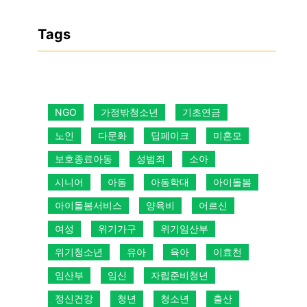
Tags
NGO
가정밖청소년
기초연금
노인
다문화
딥페이크
미혼모
보호종료아동
성범죄
소아
시니어
아동
아동학대
아이돌봄
아이돌봄서비스
양육비
어르신
여성
위기가구
위기임산부
위기청소년
유아
육아
이효천
임산부
임신
자립준비청년
정신건강
청년
청소년
출산