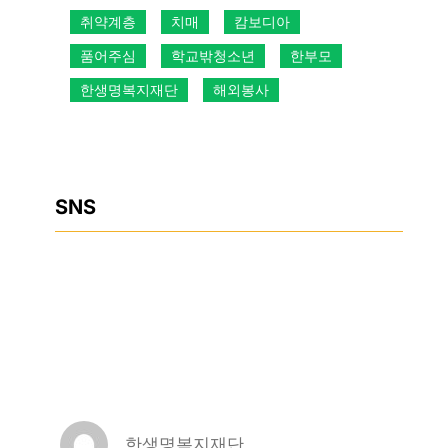
취약계층
치매
캄보디아
품어주심
학교밖청소년
한부모
한생명복지재단
해외봉사
SNS
Facebook
Instagram
YouTube
한생명복지재단