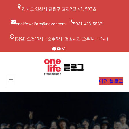
콘
경기도 안산시 단원구 고잔2길 42, 503호
텐
츠
onelifewelfare@naver.com
031-413-5533
로
바
[평일] 오전10시 – 오후6시 (점심시간 오후1시 – 2시)
로
Facebook
YouTube
Instagram
가
기
이전 블로그