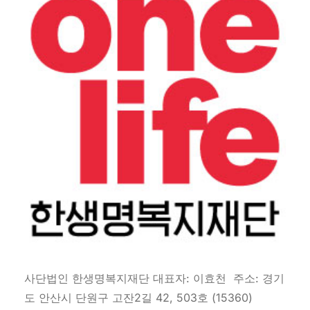
사단법인 한생명복지재단 대표자: 이효천 주소: 경기
도 안산시 단원구 고잔2길 42, 503호 (15360)