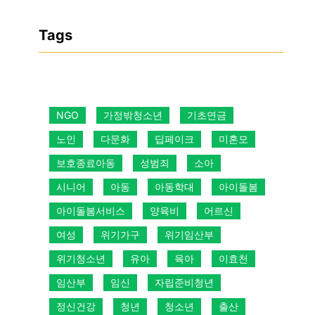
Tags
NGO
가정밖청소년
기초연금
노인
다문화
딥페이크
미혼모
보호종료아동
성범죄
소아
시니어
아동
아동학대
아이돌봄
아이돌봄서비스
양육비
어르신
여성
위기가구
위기임산부
위기청소년
유아
육아
이효천
임산부
임신
자립준비청년
정신건강
청년
청소년
출산