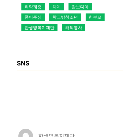
취약계층
치매
캄보디아
품어주심
학교밖청소년
한부모
한생명복지재단
해외봉사
SNS
Facebook
Instagram
YouTube
한생명복지재단