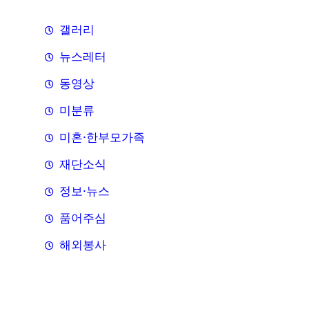
갤러리
뉴스레터
동영상
미분류
미혼·한부모가족
재단소식
정보·뉴스
품어주심
해외봉사