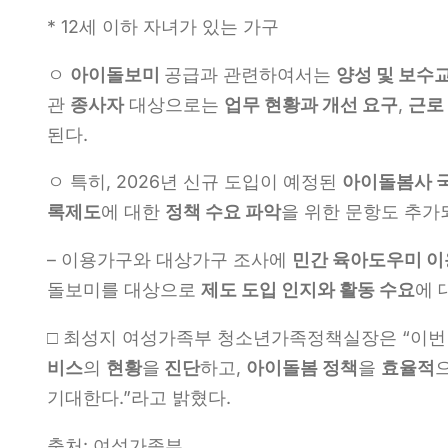
* 12세 이하 자녀가 있는 가구
ㅇ
아이돌보미
공급과 관련하여서는
양성 및 보수
관
종사자
대상으로는
업무 현황과 개선 요구
,
근로
된다.
ㅇ 특히, 2026년 신규 도입이 예정된
아이돌봄사 
록제도
에 대한
정책 수요 파악
을 위한 문항도 추가
– 이용가구와 대상가구 조사에
민간 육아도우미 이
돌보미를 대상으로
제도 도입 인지와 활동 수요
에 
□ 최성지 여성가족부 청소년가족정책실장은 “이
비스
의
현황
을
진단
하고,
아이돌봄 정책
을
효율적
기대한다.”라고 밝혔다.
출처: 여성가족부