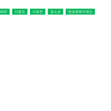
NGO
미혼모
이효천
청소년
한생명복지재단