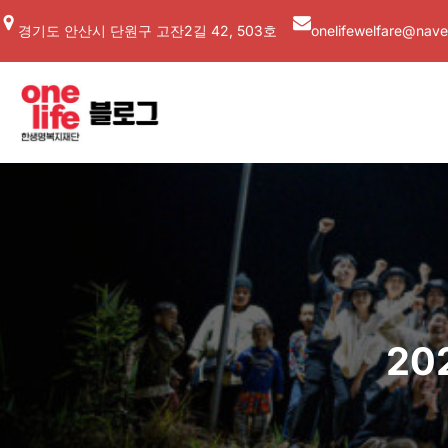
콘
경기도 안산시 단원구 고잔2길 42, 503호
onelifewelfare@nave
텐
츠
로
바
로
가
기
2