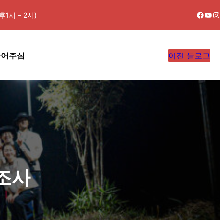
Faceb
You
In
1시 – 2시)
품어주심
이전 블로그
조사