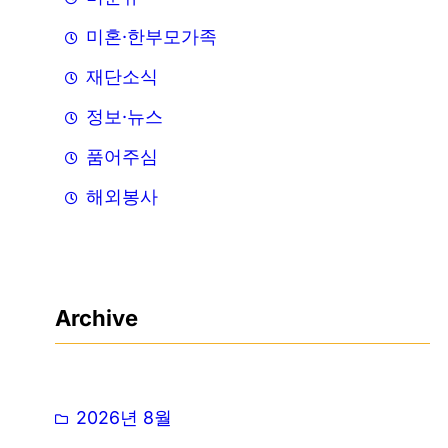
미혼·한부모가족
재단소식
정보·뉴스
품어주심
해외봉사
Archive
2026년 8월