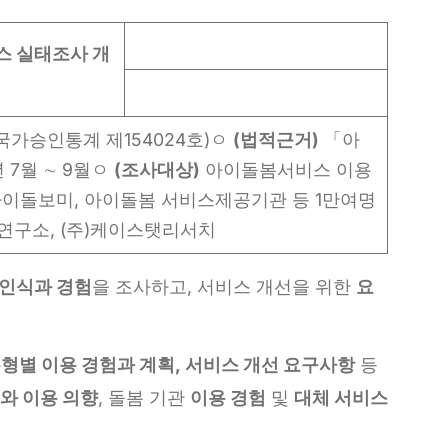
 실태조사 개
국가승인통계 제154024호)ㅇ
(
법적근거
)
「아
년 7월 ∼ 9월ㅇ
(
조사대상
)
아이돌봄서비스 이용
 아이돌보미, 아이돌봄 서비스제공기관 등 1만여명
연구소, (주)케이스탯리서치
인식과 경험
을 조사하고, 서비스 개선을 위한
요
형별 이용 경험과 계획
,
서비스 개선 요구사항
등
와 이용 의향
, 돌봄 기관
이용 경험
및
대체 서비스