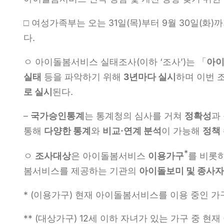
□ 여성가족부는 오는 31일(목)부터 9월 30일(화)까
다.
ㅇ 아이돌봄서비스 실태조사(이하 ‘조사’)는 「
아이
실태
등을 파악하기 위해
3
년마다 실시
하며 이번 
로 실시
된다.
–
국가승인통계
는 통계청의 심사를 거쳐
정확성
과
통해
다양한 통계
와
비교
·
연계 분석
이 가능해
정책
*
ㅇ
조사대상
은 아이돌봄서비스
이용가구
를 비롯하
봄서비스를 제공하는 기관의
아이돌보미 및 종사자
* (이용가구) 현재 아이돌봄서비스를 이용 중인 가
** (대상가구) 12세 이하 자녀가 있는 가구 중 