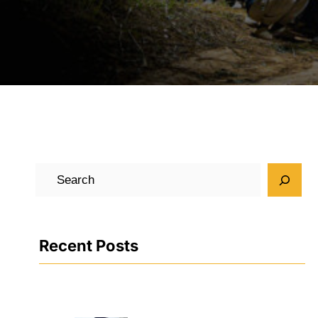
검
색
Recent Posts