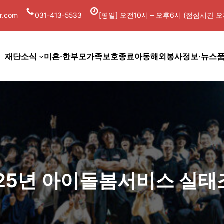
r.com
031-413-5533
[평일] 오전10시 – 오후6시 (점심시간 오후
재단소식
미혼·한부모가족
보호종료아동
해외봉사
정보·뉴스
025년 아이돌봄서비스 실태