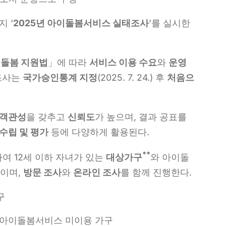
지 ‘
2025
년 아이돌봄서비스 실태조사
’를 실시한
돌봄 지원법
」에 따라
서비스 이용 수요
와
운영
조사는
국가승인통계 지정
(2025. 7. 24.) 후
처음으
객관성
을 갖추고
신뢰도
가 높으며, 결과 공표를
수립 및 평가
등에 다양하게 활용된다.
**
여 12세 이하 자녀가 있는
대상가구
와 아이돌
이며,
방문 조사
와
온라인 조사
를 함께 진행한다.
구
현재 아이돌봄서비스 미이용 가구