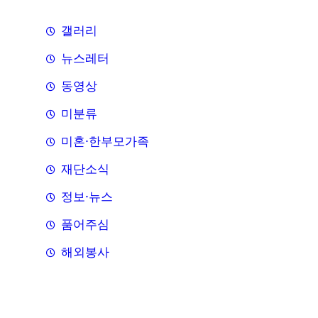
갤러리
뉴스레터
동영상
미분류
미혼·한부모가족
재단소식
정보·뉴스
품어주심
해외봉사