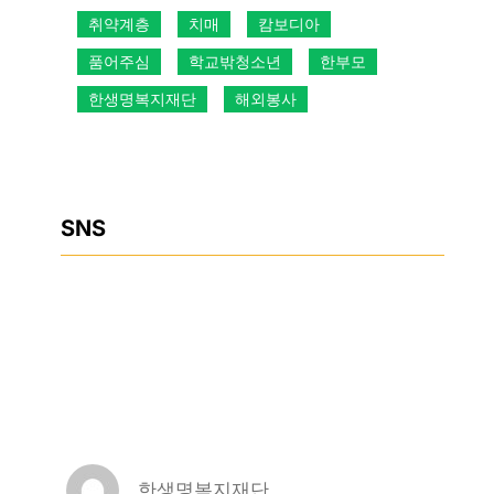
취약계층
치매
캄보디아
품어주심
학교밖청소년
한부모
한생명복지재단
해외봉사
SNS
Facebook
Instagram
YouTube
한생명복지재단