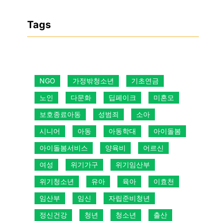
Tags
NGO
가정밖청소년
기초연금
노인
다문화
딥페이크
미혼모
보호종료아동
성범죄
소아
시니어
아동
아동학대
아이돌봄
아이돌봄서비스
양육비
어르신
여성
위기가구
위기임산부
위기청소년
유아
육아
이효천
임산부
임신
자립준비청년
정신건강
청년
청소년
출산