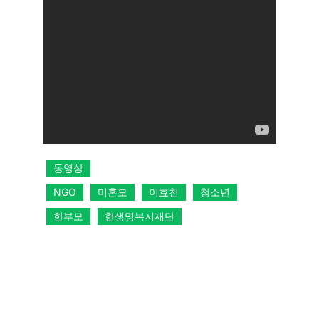
동영상
NGO
미혼모
이효천
청소년
한부모
한생명복지재단