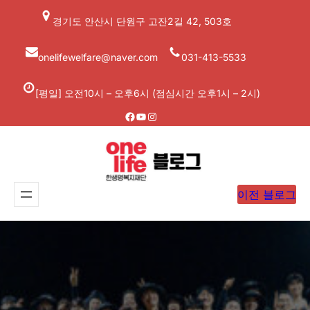
콘
경기도 안산시 단원구 고잔2길 42, 503호
텐
츠
onelifewelfare@naver.com
031-413-5533
로
바
[평일] 오전10시 – 오후6시 (점심시간 오후1시 – 2시)
로
Facebook
YouTube
Instagram
가
기
이전 블로그