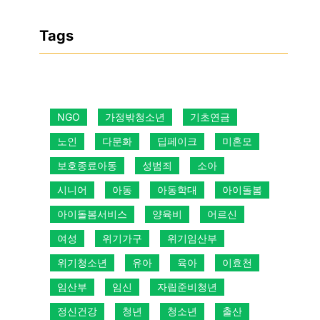
Tags
NGO
가정밖청소년
기초연금
노인
다문화
딥페이크
미혼모
보호종료아동
성범죄
소아
시니어
아동
아동학대
아이돌봄
아이돌봄서비스
양육비
어르신
여성
위기가구
위기임산부
위기청소년
유아
육아
이효천
임산부
임신
자립준비청년
정신건강
청년
청소년
출산