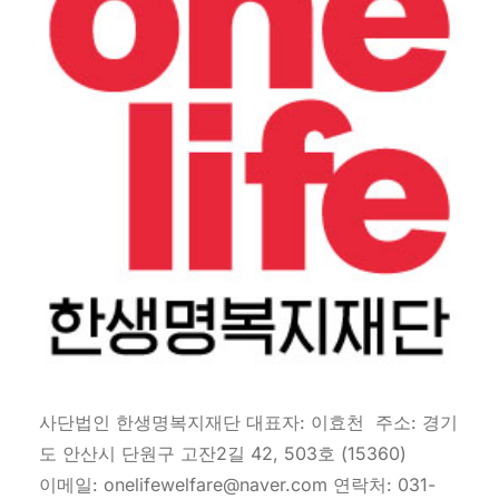
사단법인 한생명복지재단 대표자: 이효천 주소: 경기
도 안산시 단원구 고잔2길 42, 503호 (15360)
이메일: onelifewelfare@naver.com 연락처: 031-