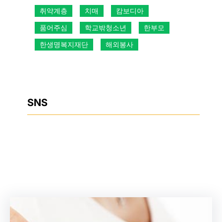
취약계층
치매
캄보디아
품어주심
학교밖청소년
한부모
한생명복지재단
해외봉사
SNS
Facebook
Instagram
YouTube