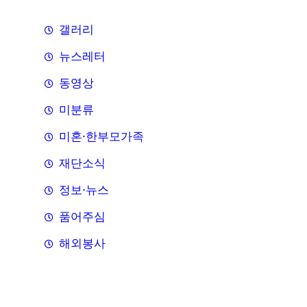
갤러리
뉴스레터
동영상
미분류
미혼·한부모가족
재단소식
정보·뉴스
품어주심
해외봉사