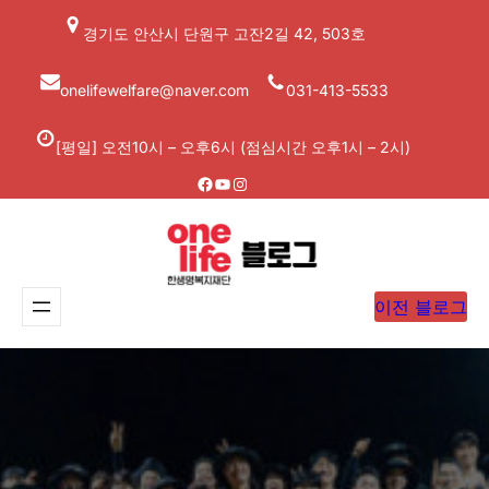
콘
경기도 안산시 단원구 고잔2길 42, 503호
텐
츠
onelifewelfare@naver.com
031-413-5533
로
바
[평일] 오전10시 – 오후6시 (점심시간 오후1시 – 2시)
로
Facebook
YouTube
Instagram
가
기
이전 블로그