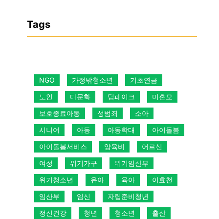
Tags
NGO
가정밖청소년
기초연금
노인
다문화
딥페이크
미혼모
보호종료아동
성범죄
소아
시니어
아동
아동학대
아이돌봄
아이돌봄서비스
양육비
어르신
여성
위기가구
위기임산부
위기청소년
유아
육아
이효천
임산부
임신
자립준비청년
정신건강
청년
청소년
출산