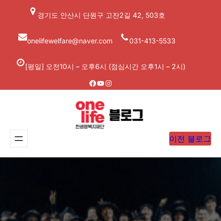
콘
경기도 안산시 단원구 고잔2길 42, 503호
텐
츠
onelifewelfare@naver.com
031-413-5533
로
바
[평일] 오전10시 – 오후6시 (점심시간 오후1시 – 2시)
로
Facebook
YouTube
Instagram
가
기
이전 블로그