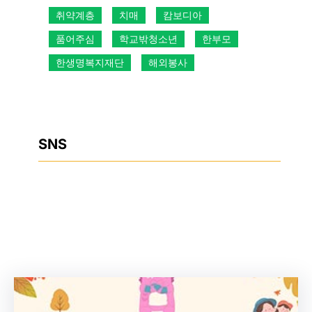
취약계층
치매
캄보디아
품어주심
학교밖청소년
한부모
한생명복지재단
해외봉사
SNS
Facebook
Instagram
YouTube