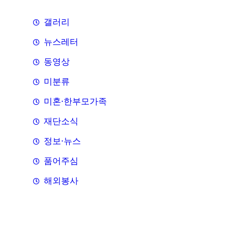
갤러리
뉴스레터
동영상
미분류
미혼·한부모가족
재단소식
정보·뉴스
품어주심
해외봉사