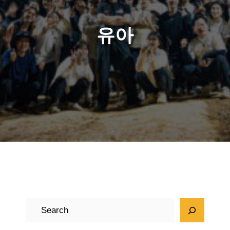
유아
검
색